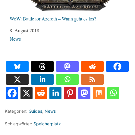
WoW: Battle for Azeroth – Wann geht es los?
Datum
8. August 2018
In Bezug auf
News
Kategorien:
Guides
,
News
Schlagwörter:
Speicherplatz