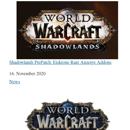
Shadowlands PrePatch: Eiskrone Rare Anzeige Addons
Datum
16. November 2020
In Bezug auf
News