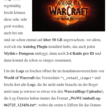
regelmäßig
löscht können
diese sehr, sehr
groß werden,
auch bei mir
über 50 GB
sind sie schon einmal auf
angewachsen, vor allem,
Autolog Plugin
weil ich ein
installiert habe, das auch jeden
Mythic+ Dungeon
2-4 Raids pro ID
mitloggt, dann noch
und
dann kommt da schon so einiges zusammen.
Logs
Um die
zu löschen öffnet ihr im Installationsverzeichnis von
World of Warcraft
das Verzeichnis
und
"\_retail_\Logs\"
Logs
löscht dort alle
, die ihr nicht mehr braucht (in der Regel
Warcraftlogs Uploader
nutzt man ja sowieso so etwas wie den
),
„WoWCombatLog-
die Log-Dateien haben immer das Format
062725_123456.txt“
, wobei die ersten 6 Ziffern für das Datum