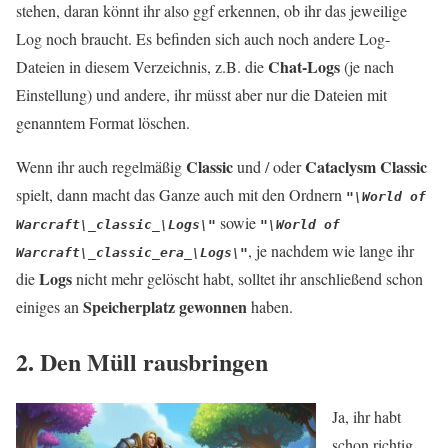
stehen, daran könnt ihr also ggf erkennen, ob ihr das jeweilige
Log noch braucht. Es befinden sich auch noch andere Log-
Chat-Logs
Dateien in diesem Verzeichnis, z.B. die
(je nach
Einstellung) und andere, ihr müsst aber nur die Dateien mit
genanntem Format löschen.
Classic
Cataclysm Classic
Wenn ihr auch regelmäßig
und / oder
spielt, dann macht das Ganze auch mit den Ordnern
"\World of
sowie
Warcraft\_classic_\Logs\"
"\World of
, je nachdem wie lange ihr
Warcraft\_classic_era_\Logs\"
Logs
die
nicht mehr gelöscht habt, solltet ihr anschließend schon
Speicherplatz gewonnen
einiges an
haben.
2. Den Müll rausbringen
Ja, ihr habt
schon richtig