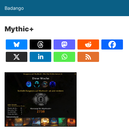
Badango
Mythic+