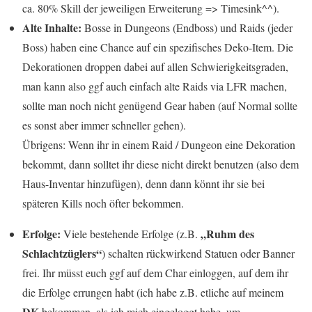
ca. 80% Skill der jeweiligen Erweiterung => Timesink^^).
Alte Inhalte:
Bosse in Dungeons (Endboss) und Raids (jeder
Boss) haben eine Chance auf ein spezifisches Deko-Item. Die
Dekorationen droppen dabei auf allen Schwierigkeitsgraden,
man kann also ggf auch einfach alte Raids via LFR machen,
sollte man noch nicht genügend Gear haben (auf Normal sollte
es sonst aber immer schneller gehen).
Übrigens: Wenn ihr in einem Raid / Dungeon eine Dekoration
bekommt, dann solltet ihr diese nicht direkt benutzen (also dem
Haus-Inventar hinzufügen), denn dann könnt ihr sie bei
späteren Kills noch öfter bekommen.
Erfolge:
„Ruhm des
Viele bestehende Erfolge (z.B.
Schlachtzüglers“
) schalten rückwirkend Statuen oder Banner
frei. Ihr müsst euch ggf auf dem Char einloggen, auf dem ihr
die Erfolge errungen habt (ich habe z.B. etliche auf meinem
DK
bekommen, als ich mich eingeloggt habe, um