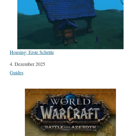
Housing: Erste Schritte
Datum
4. Dezember 2025
In Bezug auf
Guides