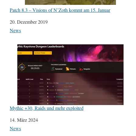
Patch 8.3 – Visions of N’Zoth kommt am 15. Januar
Datum
20. Dezember 2019
In Bezug auf
News
Mythic +30, Raids und mehr exploited
Datum
14. März 2024
In Bezug auf
News