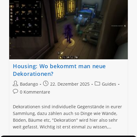
Housing: Wo bekommt man neue
Dekorationen?
Beitrags-
Beitrag
Beitrags-
Badango
22. Dezember 2025
Guides
Autor:
veröffentlicht:
Kategorie:
Beitrags-
0 Kommentare
Kommentare:
Dekorationen sind individuelle Gegenstände in eurer
Sammlung, dazu zählen auch so Dinge wie Wände,
Böden, Bäume etc, "Dekoration" wird hier also sehr
weit gefasst. Wichtig ist erst einmal zu wissen,…