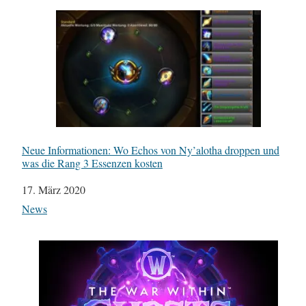
Neue Informationen: Wo Echos von Ny’alotha droppen und
was die Rang 3 Essenzen kosten
Datum
17. März 2020
In Bezug auf
News