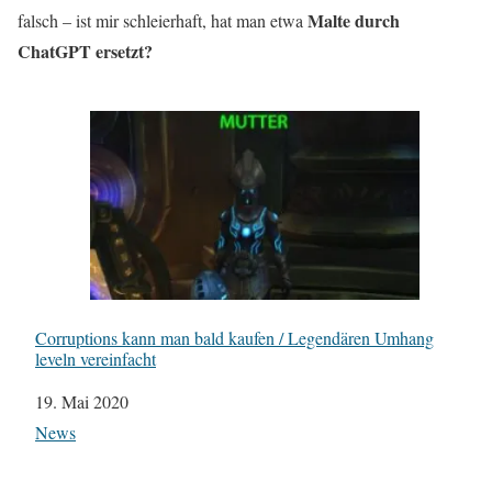
Malte durch
falsch – ist mir schleierhaft, hat man etwa
ChatGPT ersetzt?
Corruptions kann man bald kaufen / Legendären Umhang
leveln vereinfacht
Datum
19. Mai 2020
In Bezug auf
News