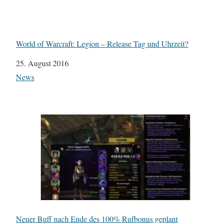
World of Warcraft: Legion – Release Tag und Uhrzeit?
Datum
25. August 2016
In Bezug auf
News
Neuer Buff nach Ende des 100% Rufbonus geplant