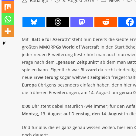
Beitrags-
Beitrag
Beitrags-
Beit
Badango
8. August 2018
News
Autor:
veröffentlicht:
Kategorie:
Kom
Mit
„Battle for Azeroth“
steht nun bereits die siebte E
größten
MMORPGs World of Warcraft
in den Startlöche
jeder neuen Erweiterung liest / hört man auch nun wie
Frage nach dem
„genauen Zeitpunkt“
ab dem man
Batt
spielen kann. Eigentlich war
Blizzard
da recht eindeutig
neue
Erweiterung
sogar weltweit
zeitgleich
freigeschalt
Europa
übrigens besonders einfach haben, denn hier 
die früheren Erweiterungen, am 14. August um
genau 0
0:00 Uhr
steht dabei natürlich (wie immer) für den
Anf
Montag, 13. August auf Dienstag, den 14. August
in die
Und für alle, die es ganz genau wissen wollen, hier ein
noch dauert: