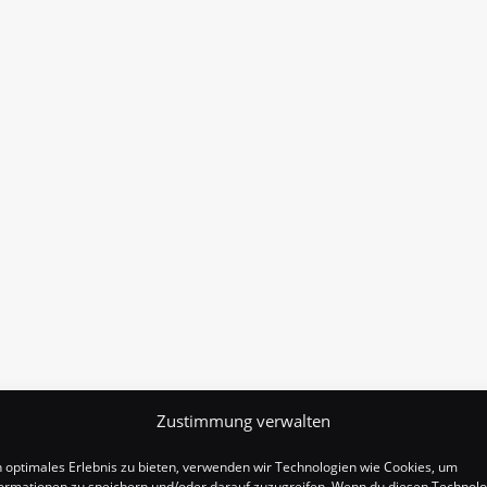
Zustimmung verwalten
n optimales Erlebnis zu bieten, verwenden wir Technologien wie Cookies, um
ormationen zu speichern und/oder darauf zuzugreifen. Wenn du diesen Technol