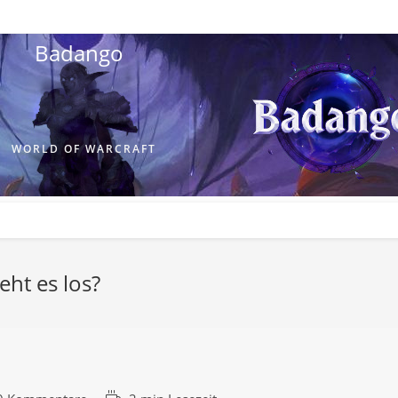
Badango
WORLD OF WARCRAFT
ht es los?