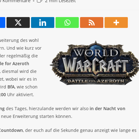
rags-
Lesedauer:
0 Kommentare
2 min Lesezeit
mentare:
rweiterung des wohl
rn. Und wie kurz vor
der regelmäßig die
le for Azeroth
, diesmal wird die
et, wobei wir es in
wird
BfA
, wie schon
:00
Uhr aktiviert.
ang
des Tages, hierzulande werden wir also
in der Nacht von
 neue Erweiterung starten können.
Countdown
, der euch auf die Sekunde genau anzeigt wie lange es