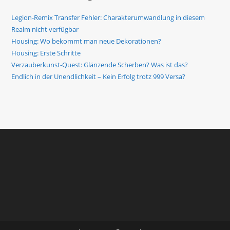
Legion-Remix Transfer Fehler: Charakterumwandlung in diesem
Realm nicht verfügbar
Housing: Wo bekommt man neue Dekorationen?
Housing: Erste Schritte
Verzauberkunst-Quest: Glänzende Scherben? Was ist das?
Endlich in der Unendlichkeit – Kein Erfolg trotz 999 Versa?