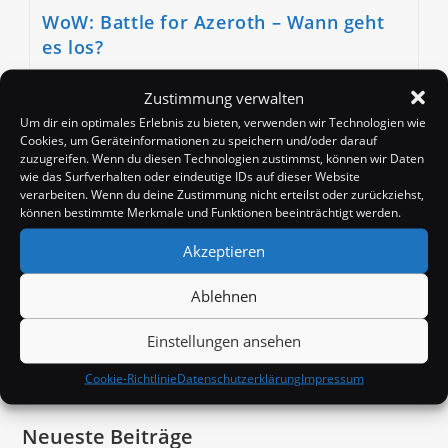
WoW: Battle for Azeroth – Wann geht
es los?
Beitrags-
Beitrag
Beitrags-
Badango
8. August 2018
News
Zustimmung verwalten
Autor:
veröffentlicht:
Kategorie:
Beitrags-
0 Kommentare
Um dir ein optimales Erlebnis zu bieten, verwenden wir Technologien wie
Kommentare:
Cookies, um Geräteinformationen zu speichern und/oder darauf
Mit "Battle for Azeroth" steht nun bereits die siebte
zuzugreifen. Wenn du diesen Technologien zustimmst, können wir Daten
wie das Surfverhalten oder eindeutige IDs auf dieser Website
Erweiterung des wohl größten MMORPGs World of
verarbeiten. Wenn du deine Zustimmung nicht erteilst oder zurückziehst,
Warcraft in den Startlöchern. Und wie kurz vor jeder
können bestimmte Merkmale und Funktionen beeinträchtigt werden.
neuen Erweiterung liest / hört…
Akzeptieren
WoW:
Weiterlesen
Battle
Ablehnen
For
Azeroth
–
Einstellungen ansehen
Wann
Suchen
Geht
Es
Cookie-Richtlinie
Datenschutzerklärung
Impressum
Los?
Neueste Beiträge