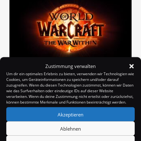
Zustimmung verwalten
Was tun, wenn WoW zu viel
Um dir ein optimales Erlebnis zu bieten, verwenden wir Technologien wie
Speicherplatz verbraucht?
Cookies, um Geräteinformationen zu speichern und/oder darauf
zuzugreifen. Wenn du diesen Technologien zustimmst, können wir Daten
Beitrags-
Beitrag
Badango
30. Juni 2025
wie das Surfverhalten oder eindeutige IDs auf dieser Website
Autor:
veröffentlicht:
verarbeiten. Wenn du deine Zustimmung nicht erteilst oder zurückziehst,
Beitrags-
Beitrags-
Guides
/
News
0 Kommentare
können bestimmte Merkmale und Funktionen beeinträchtigt werden.
Kategorie:
Kommentare:
World of Warcraft ist mit seinen mittlerweile 10
Akzeptieren
Erweiterungen verdammt groß geworden, doch
manchmal scheint es übertrieben viel Speicherplatz
Ablehnen
zu beanspruchen. Hier findet ihr daher ein paar
Tipps, wie ihr…