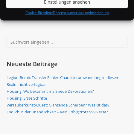
Einstellungen ansehen
Was
Cookie-Richtlinie
Datenschutzerklärung
Impressum
Weiterlesen
Tun,
Wenn
WoW
Zu
Viel
Suchen
Speicherplatz
Verbraucht?
Neueste Beiträge
Legion-Remix Transfer Fehler: Charakterumwandlung in diesem
Realm nicht verfügbar
Housing: Wo bekommt man neue Dekorationen?
Housing: Erste Schritte
Verzauberkunst-Quest: Glänzende Scherben? Was ist das?
Endlich in der Unendlichkeit – Kein Erfolg trotz 999 Versa?