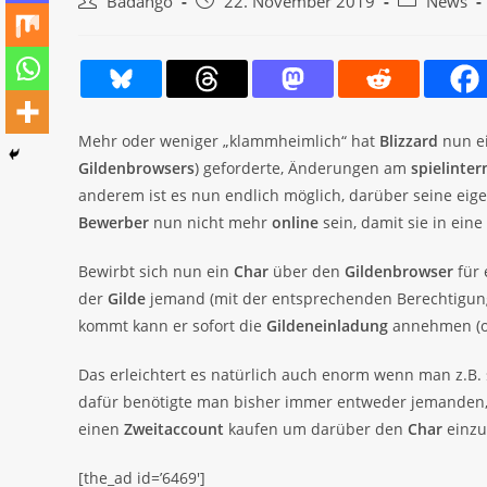
Beitrags-
Beitrag
Beitrags-
Badango
22. November 2019
News
Autor:
veröffentlicht:
Kategorie:
Mehr oder weniger „klammheimlich“ hat
Blizzard
nun e
Gildenbrowsers
) geforderte, Änderungen am
spielinte
anderem ist es nun endlich möglich, darüber seine ei
Bewerber
nun nicht mehr
online
sein, damit sie in eine
Bewirbt sich nun ein
Char
über den
Gildenbrowser
für
der
Gilde
jemand (mit der entsprechenden Berechtigun
kommt kann er sofort die
Gildeneinladung
annehmen (od
Das erleichtert es natürlich auch enorm wenn man z.B.
dafür benötigte man bisher immer entweder jemanden, 
einen
Zweitaccount
kaufen um darüber den
Char
einzu
[the_ad id=’6469′]