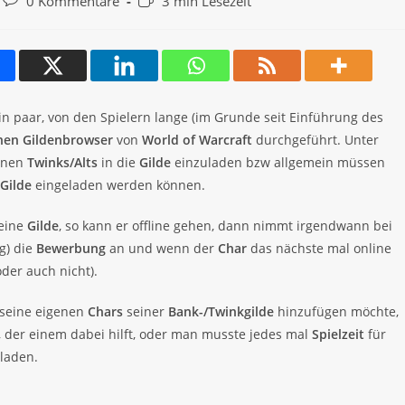
Beitrags-
Lesedauer:
0 Kommentare
3 min Lesezeit
Kommentare:
in paar, von den Spielern lange (im Grunde seit Einführung des
rnen Gildenbrowser
von
World of Warcraft
durchgeführt. Unter
genen
Twinks/Alts
in die
Gilde
einzuladen bzw allgemein müssen
Gilde
eingeladen werden können.
 eine
Gilde
, so kann er offline gehen, dann nimmt irgendwann bei
g) die
Bewerbung
an und wenn der
Char
das nächste mal online
er auch nicht).
 seine eigenen
Chars
seiner
Bank-/Twinkgilde
hinzufügen möchte,
der einem dabei hilft, oder man musste jedes mal
Spielzeit
für
laden.