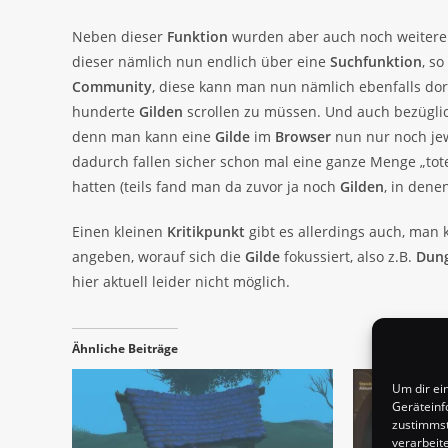
Neben dieser
Funktion
wurden aber auch noch weitere
dieser nämlich nun endlich über eine
Suchfunktion
, s
Community
, diese kann man nun nämlich ebenfalls dor
hunderte
Gilden
scrollen zu müssen. Und auch bezügli
denn man kann eine
Gilde
im
Browser
nun nur noch je
dadurch fallen sicher schon mal eine ganze Menge „tot
hatten (teils fand man da zuvor ja noch
Gilden
, in dene
Einen kleinen
Kritikpunkt
gibt es allerdings auch, man
angeben, worauf sich die
Gilde
fokussiert, also z.B.
Dun
hier aktuell leider nicht möglich.
Ähnliche Beiträge
Um dir ei
Geräteinf
zustimmst
verarbeit