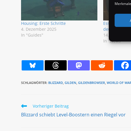
Merkmale 
Housing: Erste Schritte
Essenzen farm
4. Dezember 2025
deutlich erlei
In "Guides"
14. März 2020
In "News"
SCHLAGWÖRTER:
BLIZZARD
,
GILDEN
,
GILDENBROWSER
,
WORLD OF WA
Weitere
Vorheriger Beitrag
Artikel
Blizzard schiebt Level-Boostern einen Riegel vor
ansehen