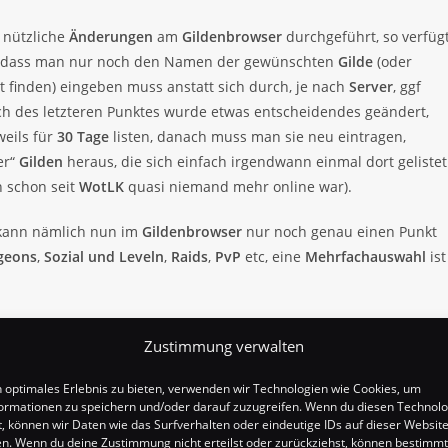
 nützliche
Änderungen
am
Gildenbrowser
durchgeführt, so verfüg
o dass man nur noch den Namen der gewünschten
Gilde
(oder
t finden) eingeben muss anstatt sich durch, je nach
Server
, ggf
ch des letzteren Punktes wurde etwas entscheidendes geändert,
weils für
30 Tage
listen, danach muss man sie neu eintragen,
er“
Gilden
heraus, die sich einfach irgendwann einmal dort gelistet
n schon seit
WotLK
quasi niemand mehr online war).
 kann nämlich nun im
Gildenbrowser
nur noch genau einen Punkt
geons
,
Sozial und Leveln
,
Raids
,
PvP
etc, eine
Mehrfachauswahl
ist
Zustimmung verwalten
n optimales Erlebnis zu bieten, verwenden wir Technologien wie Cookies, um
ormationen zu speichern und/oder darauf zuzugreifen. Wenn du diesen Technol
, können wir Daten wie das Surfverhalten oder eindeutige IDs auf dieser Websit
en. Wenn du deine Zustimmung nicht erteilst oder zurückziehst, können bestimm