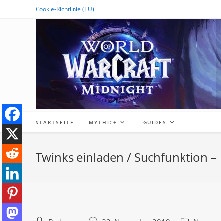
Zum
Cookie-Richtlinie (EU)
Inhalt
springen
STARTSEITE
MYTHIC+
GUIDES
Twinks einladen / Suchfunktion –