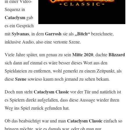
in einer Video-
Sequenz in
Cataclysm
gab
es ein Gespräch
Sylvanas
Garrosh
„Bitch“
mit
, in dem
sie als
bezeichnete,
inklusive Audio, also eine vertonte Szene.
Mitte 2020
Blizzard
Viele Jahre später, um genau zu sein
, dachte
sich dann auf einmal es wäre besser dieses Wort aus den
Spieldateien zu entfernen, wohl gemerkt zu einem Zeitpunkt, als
Szene
diese
sowieso kaum noch jemand zu sehen bekam.
Cataclysm Classic
Doch nun steht
vor der Tür und natürlich ist
es Spielern direkt aufgefallen, dass diese Aussage wieder ihren
Weg ins Spiel zurück gefunden hat.
Cataclysm Classic
Ob das beabsichtigt war und man
einfach so
bringen möchte, wie es damals war, oder ob man nur