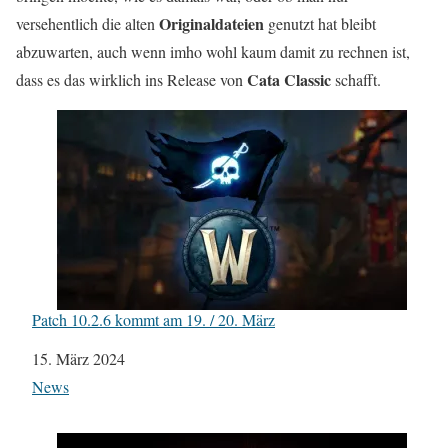
Originaldateien
versehentlich die alten
genutzt hat bleibt
abzuwarten, auch wenn imho wohl kaum damit zu rechnen ist,
Cata Classic
dass es das wirklich ins Release von
schafft.
Patch 10.2.6 kommt am 19. / 20. März
Datum
15. März 2024
In Bezug auf
News