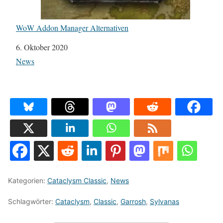
WoW Addon Manager Alternativen
Datum
6. Oktober 2020
In Bezug auf
News
Kategorien:
Cataclysm Classic
,
News
Schlagwörter:
Cataclysm
,
Classic
,
Garrosh
,
Sylvanas