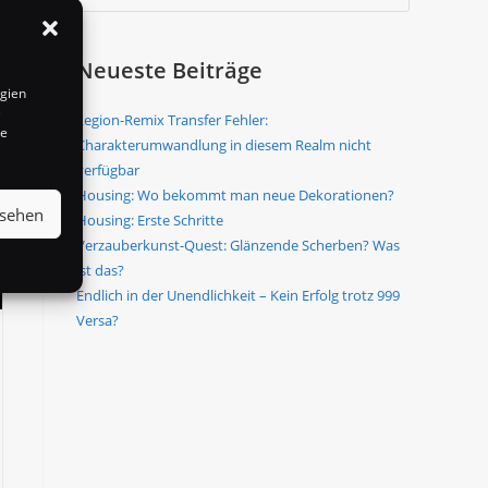
Neueste Beiträge
ogien
e
Legion-Remix Transfer Fehler:
te
Charakterumwandlung in diesem Realm nicht
verfügbar
Housing: Wo bekommt man neue Dekorationen?
nsehen
Housing: Erste Schritte
Verzauberkunst-Quest: Glänzende Scherben? Was
ist das?
Endlich in der Unendlichkeit – Kein Erfolg trotz 999
Versa?