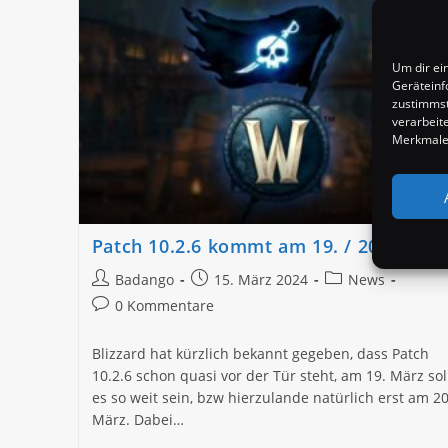
Um dir ei
Geräteinf
zustimmst
verarbeit
Merkmale 
Patch 10.2.6 kommt am 19. / 20. März
Beitrags-
Beitrag
Beitrags-
Badango
15. März 2024
News
Autor:
veröffentlicht:
Kategorie:
Beitrags-
0 Kommentare
Kommentare:
Blizzard hat kürzlich bekannt gegeben, dass Patch
10.2.6 schon quasi vor der Tür steht, am 19. März sol
es so weit sein, bzw hierzulande natürlich erst am 20
März. Dabei…