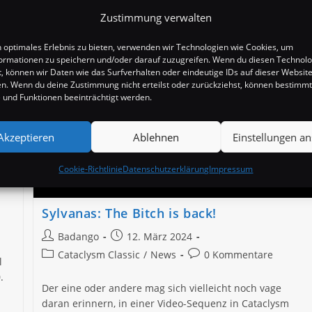
Zustimmung verwalten
n optimales Erlebnis zu bieten, verwenden wir Technologien wie Cookies, um
ormationen zu speichern und/oder darauf zuzugreifen. Wenn du diesen Technol
, können wir Daten wie das Surfverhalten oder eindeutige IDs auf dieser Websit
en. Wenn du deine Zustimmung nicht erteilst oder zurückziehst, können bestimm
und Funktionen beeinträchtigt werden.
Akzeptieren
Ablehnen
Einstellungen a
Cookie-Richtlinie
Datenschutzerklärung
Impressum
Sylvanas: The Bitch is back!
Beitrags-
Beitrag
Badango
12. März 2024
Autor:
veröffentlicht:
Beitrags-
Beitrags-
Cataclysm Classic
/
News
0 Kommentare
l
Kategorie:
Kommentare:
.
Der eine oder andere mag sich vielleicht noch vage
daran erinnern, in einer Video-Sequenz in Cataclysm