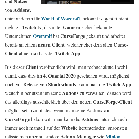
Nutzer
und
Addons
von
,
World of Warcraft
unter anderem für
, bekannt ist gehört nicht
Twitch.tv
Gamern
mehr zu
, das unter
sicher bekannte
Overwolf
CurseForge
Unternehmen
hat
gekauft und arbeitet
neuen Client
Curse-
bereits an einem
, welcher eher dem alten
Client
Twitch-App
ähneln soll als der
.
Client
Bis dieser
veröffentlicht wird, man rechnet aktuell wohl
4. Quartal 2020
damit, dass dies im
geschehen wird, möglichst
Shadowlands
Twitch-App
noch vor Release von
, kann man die
Addons
weiterhin benutzen um seine
zu verwalten, danach wird
CurseForge-Client
das allerdings ausschließlich über den neuen
möglich sein (zumindest wenn man seine Addons von
CurseForge
Addons
haben will, man kann die
natürlich auch
Website
immer noch manuell auf der
herunterladen, ansonsten
Addon-Manager
Minion
müsste man aber auf andere
wie