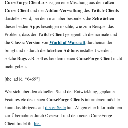
CurseForge Client
alten
sozusagen eine Mischung aus dem
Curse Client
Addon-Verwaltung
Twitch-Clients
und der
des
Schwächen
darstellen wird, bei dem man aber besonders die
Apps
dieser beiden
beseitigen möchte, wie zum Beispiel das
Twitch-Client
Problem, dass der
gelegentlich die normale und
Classic Version
World of Warcraft
die
von
durcheinander
falschen Addons
bringt und dadurch die
installiert werden,
Bugs
CurseForge Client
solche
z.B. soll es bei dem neuen
nicht
mehr geben.
[the_ad id=“6469″]
Wer sich über den aktuellen Stand der Entwicklung, geplante
CurseForge Clients
Features etc des neuen
informieren möchte
kann das übrigens auf
dieser Seite
tun. Allgemeine Informationen
zur Übernahme durch Overwolf und den neuen CurseForge
Client findet ihr
hier
.