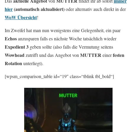
aktuelle Angebot
MUTTER
immer
Das
von
findet ihr ab sofort
hier
(automatisch aktualisiert)
oder alternativ auch direkt in der
WoW Übersicht
!
Im Zweifel hat man nun wenigstens eine Gelegenheit, ein paar
Echos
anzusparen falls es nächste Woche tatsächlich wieder
Expedient 3
geben sollte (also falls die Vermutung seitens
Wowhead
MUTTER
festen
zutrifft und das Angebot von
einer
Rotation
unterliegt).
[wpsm_comparison_table id=“19″ class=“tblink tbl_bold“]