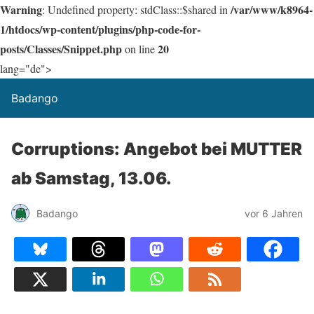
Warning
/var/www/k8964-
: Undefined property: stdClass::$shared in
1/htdocs/wp-content/plugins/php-code-for-
posts/Classes/Snippet.php
20
on line
lang="de">
Badango
Corruptions: Angebot bei MUTTER
ab Samstag, 13.06.
Badango
vor 6 Jahren