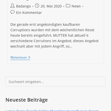
Beitrags-
Beitrag
Beitrags-
Badango
20. Mai 2020
News
Autor:
veröffentlicht:
Kategorie:
Beitrags-
Ein Kommentar
Kommentare:
Die gerade erst angekündigten kaufbaren
Corruptions wurden mit dem wöchentlichen Reset
heute bereits eingeführt, MUTTER hat aktuell 6
verschiedene Corrutions im Angebot, dieses Angebot
wechselt aber mit jedem Angriff, so…
Kaufbare
Weiterlesen
Corruptions
Jetzt
Verfügbar
/
Gushing
Suchen
Wound
Nerf
Neueste Beiträge