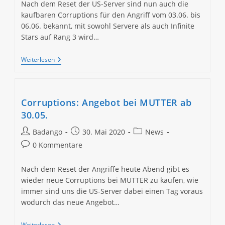
Nach dem Reset der US-Server sind nun auch die
kaufbaren Corruptions für den Angriff vom 03.06. bis
06.06. bekannt, mit sowohl Servere als auch Infinite
Stars auf Rang 3 wird…
Corruptions:
Weiterlesen
Angebot
Bei
MUTTER
Ab
03.06.
Corruptions: Angebot bei MUTTER ab
30.05.
Beitrags-
Beitrag
Beitrags-
Badango
30. Mai 2020
News
Autor:
veröffentlicht:
Kategorie:
Beitrags-
0 Kommentare
Kommentare:
Nach dem Reset der Angriffe heute Abend gibt es
wieder neue Corruptions bei MUTTER zu kaufen, wie
immer sind uns die US-Server dabei einen Tag voraus
wodurch das neue Angebot…
Corruptions:
Weiterlesen