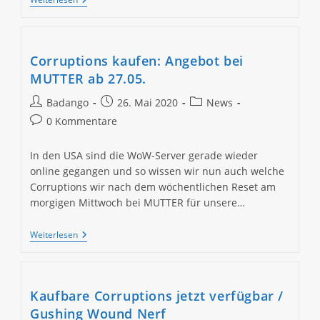
Angebot
Bei
MUTTER
Ab
30.05.
Corruptions kaufen: Angebot bei
MUTTER ab 27.05.
Beitrags-
Beitrag
Beitrags-
Badango
26. Mai 2020
News
Autor:
veröffentlicht:
Kategorie:
Beitrags-
0 Kommentare
Kommentare:
In den USA sind die WoW-Server gerade wieder
online gegangen und so wissen wir nun auch welche
Corruptions wir nach dem wöchentlichen Reset am
morgigen Mittwoch bei MUTTER für unsere…
Corruptions
Weiterlesen
Kaufen:
Angebot
Bei
MUTTER
Ab
Kaufbare Corruptions jetzt verfügbar /
27.05.
Gushing Wound Nerf