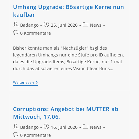
Umhang Upgrade: Bösartige Kerne nun
kaufbar
Beitrags-
Beitrag
Beitrags-
Badango
25. Juni 2020
News
Autor:
veröffentlicht:
Kategorie:
Beitrags-
0 Kommentare
Kommentare:
Bisher konnte man als "Nachzügler" bzgl des
legendären Umhangs nur eine Stufe pro ID aufholen,
da es die Upgrade-Items, Bösartige Kerne, nur 1 mal
durch das absolvieren eines Vision Clear-Runs…
Umhang
Weiterlesen
Upgrade:
Bösartige
Kerne
Nun
Kaufbar
Corruptions: Angebot bei MUTTER ab
Mittwoch, 17.06.
Beitrags-
Beitrag
Beitrags-
Badango
16. Juni 2020
News
Autor:
veröffentlicht:
Kategorie:
Beitrags-
0 Kommentare