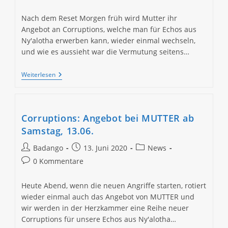
Kommentare:
Nach dem Reset Morgen früh wird Mutter ihr
Angebot an Corruptions, welche man für Echos aus
Ny'alotha erwerben kann, wieder einmal wechseln,
und wie es aussieht war die Vermutung seitens…
Corruptions:
Weiterlesen
Angebot
Bei
MUTTER
Ab
Mittwoch,
Corruptions: Angebot bei MUTTER ab
17.06.
Samstag, 13.06.
Beitrags-
Beitrag
Beitrags-
Badango
13. Juni 2020
News
Autor:
veröffentlicht:
Kategorie:
Beitrags-
0 Kommentare
Kommentare:
Heute Abend, wenn die neuen Angriffe starten, rotiert
wieder einmal auch das Angebot von MUTTER und
wir werden in der Herzkammer eine Reihe neuer
Corruptions für unsere Echos aus Ny'alotha…