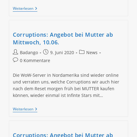
Corruptions:
Weiterlesen
Angebot
Bei
MUTTER
Ab
Samstag,
Corruptions: Angebot bei Mutter ab
13.06.
Mittwoch, 10.06.
Beitrags-
Beitrag
Beitrags-
Badango
9. Juni 2020
News
Autor:
veröffentlicht:
Kategorie:
Beitrags-
0 Kommentare
Kommentare:
Die WoW-Server in Nordamerika sind wieder online
und verraten uns, welche Corruptions wir auch hier
nach dem Reset morgen früh bei MUTTER kaufen
können, wieder einmal ist Infinte Stars mit…
Corruptions:
Weiterlesen
Angebot
Bei
Mutter
Ab
Mittwoch,
Corruptions: Angebot bei Mutter ab