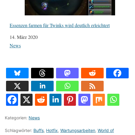
Essenzen farmen für Twinks wird deutlich erleichtert
Datum
14. März 2020
In Bezug auf
News
Kategorien:
News
Schlagwörter:
Buffs
,
Hotfix
,
Wartungsarbeiten
,
World of