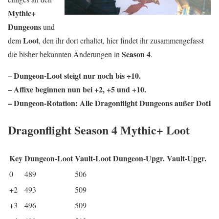
Mythic+
Dungeons
und
Loot
dem
, den ihr dort erhaltet, hier findet ihr zusammengefasst
Season 4
die bisher bekannten Änderungen in
.
– Dungeon-Loot steigt nur noch bis +10.
– Affixe beginnen nun bei +2, +5 und +10.
– Dungeon-Rotation: Alle Dragonflight Dungeons außer DotI
Dragonflight Season 4 Mythic+ Loot
Key
Dungeon-Loot
Vault-Loot
Dungeon-Upgr.
Vault-Upgr.
0
489
506
+2
493
509
+3
496
509