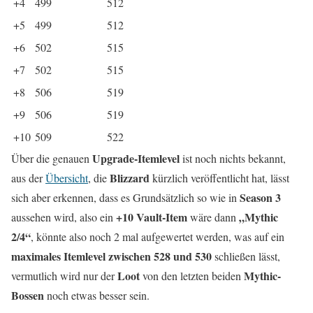
+4
499
512
+5
499
512
+6
502
515
+7
502
515
+8
506
519
+9
506
519
+10
509
522
Upgrade-Itemlevel
Über die genauen
ist noch nichts bekannt,
Blizzard
aus der
Übersicht
, die
kürzlich veröffentlicht hat, lässt
Season 3
sich aber erkennen, dass es Grundsätzlich so wie in
+10 Vault-Item
„Mythic
aussehen wird, also ein
wäre dann
2/4“
, könnte also noch 2 mal aufgewertet werden, was auf ein
maximales Itemlevel zwischen 528 und 530
schließen lässt,
Loot
Mythic-
vermutlich wird nur der
von den letzten beiden
Bossen
noch etwas besser sein.