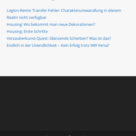
Legion-Remix Transfer Fehler: Charakterumwandlung in diesem
Realm nicht verfügbar
Housing: Wo bekommt man neue Dekorationen?
Housing: Erste Schritte
Verzauberkunst-Quest: Glänzende Scherben? Was ist das?
Endlich in der Unendlichkeit – Kein Erfolg trotz 999 Versa?