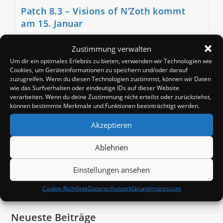
Patch 8.3 – Visions of N’Zoth kommt
am 15. Januar
Beitrags-
Beitrag
Beitrags-
Badango
20. Dezember 2019
News
Zustimmung verwalten
Autor:
veröffentlicht:
Kategorie:
Beitrags-
0 Kommentare
Um dir ein optimales Erlebnis zu bieten, verwenden wir Technologien wie
Kommentare:
Cookies, um Geräteinformationen zu speichern und/oder darauf
Blizzard hat den offiziellen Termin für das Release
zuzugreifen. Wenn du diesen Technologien zustimmst, können wir Daten
wie das Surfverhalten oder eindeutige IDs auf dieser Website
von "Visions of N'Zoth", des dritten großen Content-
verarbeiten. Wenn du deine Zustimmung nicht erteilst oder zurückziehst,
Patches von Battle for Azeroth, bekannt gegeben,
können bestimmte Merkmale und Funktionen beeinträchtigt werden.
hierzulande wird Patch 8.3 am 15. Januar 2020…
Akzeptieren
Patch
Weiterlesen
8.3
Ablehnen
–
Visions
Of
Einstellungen ansehen
N’Zoth
Suchen
Kommt
Am
Cookie-Richtlinie
Datenschutzerklärung
Impressum
15.
Januar
Neueste Beiträge