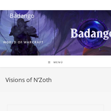
Zum
Inhalt
Badango
springen
WORLD OF WARCRAFT
MENÜ
Visions of N’Zoth