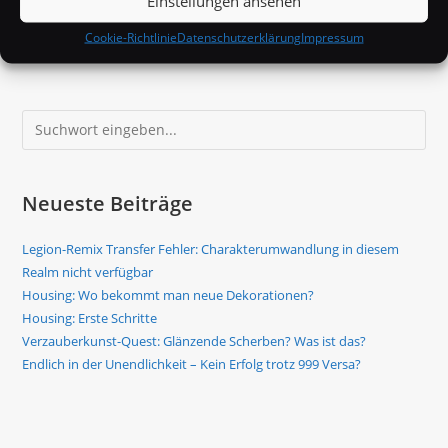
Einstellungen ansehen
Explosive
Weiterlesen
Cookie-Richtlinie
Datenschutzerklärung
Impressum
Ist
Geschichte!
Volcanic
Kommt
Zurück!
Suchen
Neueste Beiträge
Legion-Remix Transfer Fehler: Charakterumwandlung in diesem
Realm nicht verfügbar
Housing: Wo bekommt man neue Dekorationen?
Housing: Erste Schritte
Verzauberkunst-Quest: Glänzende Scherben? Was ist das?
Endlich in der Unendlichkeit – Kein Erfolg trotz 999 Versa?