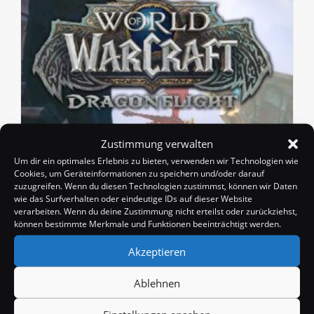
Zustimmung verwalten
Um dir ein optimales Erlebnis zu bieten, verwenden wir Technologien wie
Explosive ist Geschichte! Volcanic
Cookies, um Geräteinformationen zu speichern und/oder darauf
kommt zurück!
zuzugreifen. Wenn du diesen Technologien zustimmst, können wir Daten
wie das Surfverhalten oder eindeutige IDs auf dieser Website
Beitrags-
Beitrag
Beitrags-
Badango
13. April 2023
News
verarbeiten. Wenn du deine Zustimmung nicht erteilst oder zurückziehst,
Autor:
veröffentlicht:
Kategorie:
können bestimmte Merkmale und Funktionen beeinträchtigt werden.
Beitrags-
0 Kommentare
Kommentare:
Akzeptieren
Der unter vielen WoW Spielern verhasste Mythic+
Affix "Explosive" ist offenbar Geschichte, wie Blizzard
Ablehnen
nun verkündete wird es den Affix ab Season 2 von
Dragonflight nicht mehr geben, dafür kommt…