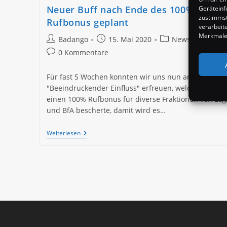
Neuer Buff nach Ende des 100%
Geräteinf
zustimmst
Rufbonus geplant
verarbeit
Merkmale 
Beitrags-
Beitrag
Beitrags-
Badango
15. Mai 2020
News
Autor:
veröffentlicht:
Kategorie:
Beitrags-
0 Kommentare
Kommentare:
Für fast 5 Wochen konnten wir uns nun an dem Buff
"Beeindruckender Einfluss" erfreuen, welcher uns
einen 100% Rufbonus für diverse Fraktionen von Leg
und BfA bescherte, damit wird es…
Neuer
Weiterlesen
Buff
Nach
Ende
Des
100%
Rufbonus
Geplant