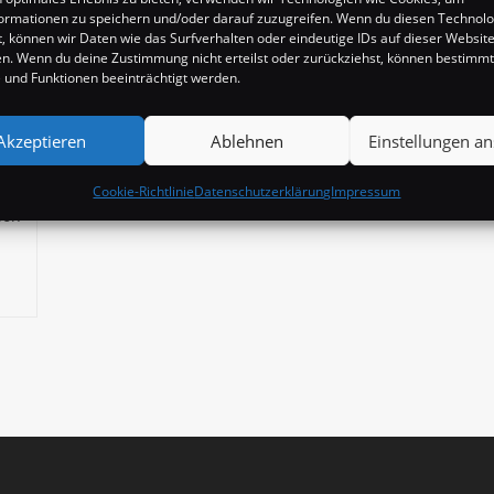
ormationen zu speichern und/oder darauf zuzugreifen. Wenn du diesen Technol
, können wir Daten wie das Surfverhalten oder eindeutige IDs auf dieser Websit
en. Wenn du deine Zustimmung nicht erteilst oder zurückziehst, können bestimm
und Funktionen beeinträchtigt werden.
Akzeptieren
Ablehnen
Einstellungen a
Cookie-Richtlinie
Datenschutzerklärung
Impressum
ion