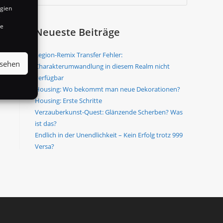
ogien
e
te
Neueste Beiträge
Legion-Remix Transfer Fehler:
nsehen
Charakterumwandlung in diesem Realm nicht
verfügbar
Housing: Wo bekommt man neue Dekorationen?
Housing: Erste Schritte
Verzauberkunst-Quest: Glänzende Scherben? Was
ist das?
Endlich in der Unendlichkeit – Kein Erfolg trotz 999
Versa?