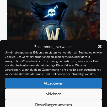
Zustimmung verwalten
Um dir ein optimales Erlebnis zu bieten, verwenden wir Technologien wie
Cookies, um Geräteinformationen zu speichern und/oder darauf
Patch 10.2.6 kommt am 19. / 20. März
zuzugreifen. Wenn du diesen Technologien zustimmst, können wir Daten
Beitrags-
Beitrag
Beitrags-
wie das Surfverhalten oder eindeutige IDs auf dieser Website
Badango
15. März 2024
News
verarbeiten. Wenn du deine Zustimmung nicht erteilst oder zurückziehst,
Autor:
veröffentlicht:
Kategorie:
Beitrags-
0 Kommentare
können bestimmte Merkmale und Funktionen beeinträchtigt werden.
Kommentare:
Akzeptieren
Blizzard hat kürzlich bekannt gegeben, dass Patch
10.2.6 schon quasi vor der Tür steht, am 19. März soll
Ablehnen
es so weit sein, bzw hierzulande natürlich erst am 20.
März. Dabei…
Einstellungen ansehen