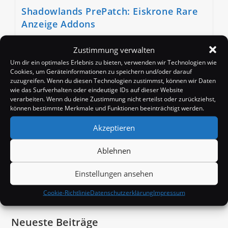
Shadowlands PrePatch: Eiskrone Rare
Anzeige Addons
Beitrags-
Beitrag
Beitrags-
Badango
16. November 2020
News
Zustimmung verwalten
Autor:
veröffentlicht:
Kategorie:
Beitrags-
0 Kommentare
Um dir ein optimales Erlebnis zu bieten, verwenden wir Technologien wie
Kommentare:
Cookies, um Geräteinformationen zu speichern und/oder darauf
Seit fast einer Woche ist nun der erste Teil des
zuzugreifen. Wenn du diesen Technologien zustimmst, können wir Daten
wie das Surfverhalten oder eindeutige IDs auf dieser Website
Shadowlands PrePatch-Events aktiv, dabei findet man
verarbeiten. Wenn du deine Zustimmung nicht erteilst oder zurückziehst,
unter anderem in Eiskrone eine ganze Menge Rares,
können bestimmte Merkmale und Funktionen beeinträchtigt werden.
die zwar in erster Linie "nur"…
Akzeptieren
Shadowlands
Weiterlesen
PrePatch:
Ablehnen
Eiskrone
Rare
Anzeige
Einstellungen ansehen
Addons
Suchen
Cookie-Richtlinie
Datenschutzerklärung
Impressum
Neueste Beiträge