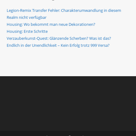
Legion-Remix Transfer Fehler: Charakterumwandlung in diesem
Realm nicht verfügbar
Housing: Wo bekommt man neue Dekorationen?
Housing: Erste Schritte
Verzauberkunst-Quest: Glänzende Scherben? Was ist das?
Endlich in der Unendlichkeit – Kein Erfolg trotz 999 Versa?