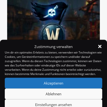
Zustimmung verwalten
Um dir ein optimales Erlebnis zu bieten, verwenden wir Technologien wie
Cookies, um Geräteinformationen zu speichern und/oder darauf
Patch 10.2.6 kommt am 19. / 20. März
zuzugreifen. Wenn du diesen Technologien zustimmst, können wir Daten
Beitrags-
Beitrag
Beitrags-
wie das Surfverhalten oder eindeutige IDs auf dieser Website
Badango
15. März 2024
News
verarbeiten. Wenn du deine Zustimmung nicht erteilst oder zurückziehst,
Autor:
veröffentlicht:
Kategorie:
Beitrags-
0 Kommentare
können bestimmte Merkmale und Funktionen beeinträchtigt werden.
Kommentare:
Akzeptieren
Blizzard hat kürzlich bekannt gegeben, dass Patch
10.2.6 schon quasi vor der Tür steht, am 19. März soll
Ablehnen
es so weit sein, bzw hierzulande natürlich erst am 20.
März. Dabei…
Einstellungen ansehen