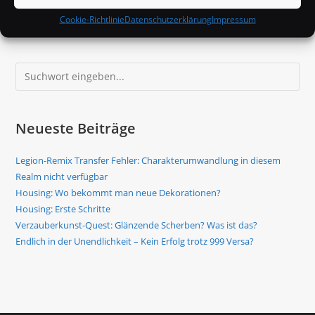
Patch
Weiterlesen
10.2.6
Cookie-Richtlinie
Datenschutzerklärung
Impressum
Kommt
Am
19.
/
Suchen
20.
März
Neueste Beiträge
Legion-Remix Transfer Fehler: Charakterumwandlung in diesem
Realm nicht verfügbar
Housing: Wo bekommt man neue Dekorationen?
Housing: Erste Schritte
Verzauberkunst-Quest: Glänzende Scherben? Was ist das?
Endlich in der Unendlichkeit – Kein Erfolg trotz 999 Versa?