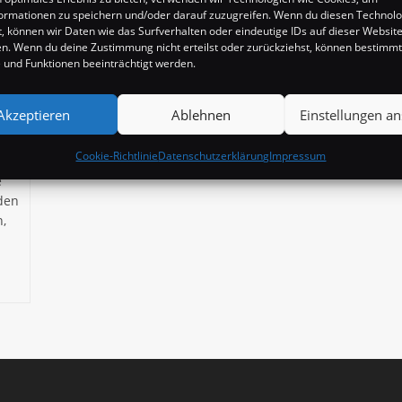
ormationen zu speichern und/oder darauf zuzugreifen. Wenn du diesen Technol
, können wir Daten wie das Surfverhalten oder eindeutige IDs auf dieser Websit
t /
en. Wenn du deine Zustimmung nicht erteilst oder zurückziehst, können bestimm
und Funktionen beeinträchtigt werden.
Akzeptieren
Ablehnen
Einstellungen a
Cookie-Richtlinie
Datenschutzerklärung
Impressum
e
rden
,