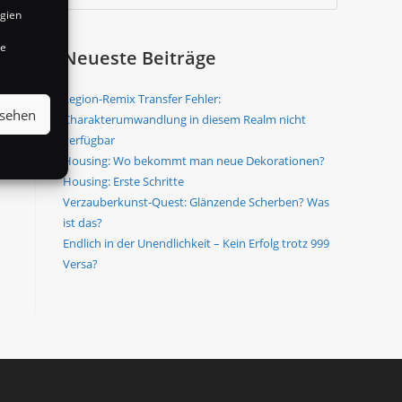
ogien
e
te
Neueste Beiträge
Legion-Remix Transfer Fehler:
nsehen
Charakterumwandlung in diesem Realm nicht
verfügbar
Housing: Wo bekommt man neue Dekorationen?
Housing: Erste Schritte
Verzauberkunst-Quest: Glänzende Scherben? Was
ist das?
Endlich in der Unendlichkeit – Kein Erfolg trotz 999
Versa?