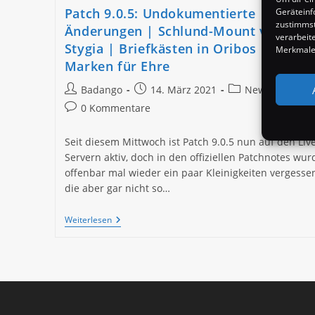
Patch 9.0.5: Undokumentierte
Geräteinf
zustimmst
Änderungen | Schlund-Mount via Ques
verarbeit
Stygia | Briefkästen in Oribos | PvP
Merkmale 
Marken für Ehre
Beitrags-
Beitrag
Beitrags-
Badango
14. März 2021
News
Autor:
veröffentlicht:
Kategorie:
Beitrags-
0 Kommentare
Kommentare:
Seit diesem Mittwoch ist Patch 9.0.5 nun auf den Liv
Servern aktiv, doch in den offiziellen Patchnotes wu
offenbar mal wieder ein paar Kleinigkeiten vergessen
die aber gar nicht so…
Patch
Weiterlesen
9.0.5:
Undokumentierte
Änderungen
|
Schlund-
Mount
Via
Quest