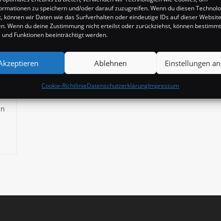
ormationen zu speichern und/oder darauf zuzugreifen. Wenn du diesen Technol
, können wir Daten wie das Surfverhalten oder eindeutige IDs auf dieser Websit
en. Wenn du deine Zustimmung nicht erteilst oder zurückziehst, können bestimm
und Funktionen beeinträchtigt werden.
Akzeptieren
Ablehnen
Einstellungen a
Cookie-Richtlinie
Datenschutzerklärung
Impressum
in