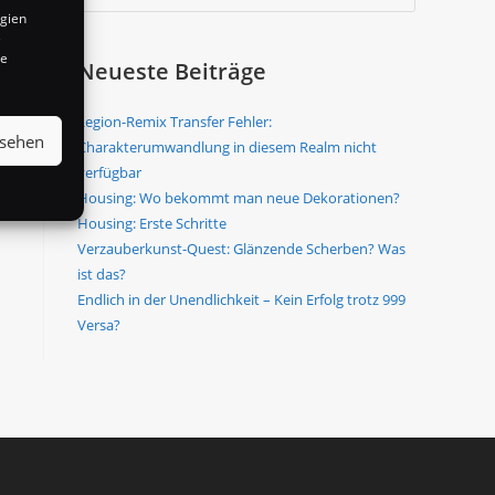
ogien
e
te
Neueste Beiträge
Legion-Remix Transfer Fehler:
nsehen
Charakterumwandlung in diesem Realm nicht
verfügbar
Housing: Wo bekommt man neue Dekorationen?
Housing: Erste Schritte
Verzauberkunst-Quest: Glänzende Scherben? Was
ist das?
Endlich in der Unendlichkeit – Kein Erfolg trotz 999
Versa?