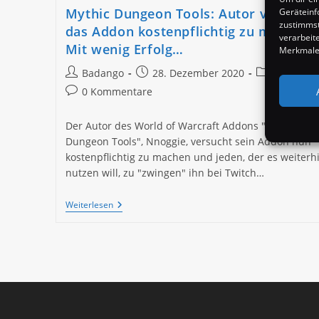
Mythic Dungeon Tools: Autor versucht
Geräteinf
zustimmst
das Addon kostenpflichtig zu machen.
verarbeit
Mit wenig Erfolg…
Merkmale 
Beitrags-
Beitrag
Beitrags-
Badango
28. Dezember 2020
News
Autor:
veröffentlicht:
Kategorie:
Beitrags-
0 Kommentare
Kommentare:
Der Autor des World of Warcraft Addons "Mythic
Dungeon Tools", Nnoggie, versucht sein Addon nun
kostenpflichtig zu machen und jeden, der es weiterh
nutzen will, zu "zwingen" ihn bei Twitch…
Mythic
Weiterlesen
Dungeon
Tools:
Autor
Versucht
Das
Addon
Kostenpflichtig
Zu
Machen.
Mit