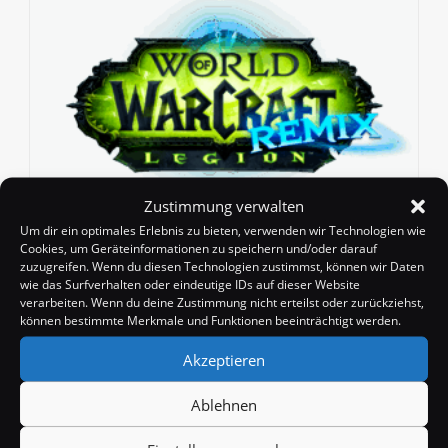
Zustimmung verwalten
Um dir ein optimales Erlebnis zu bieten, verwenden wir Technologien wie
Endlich in der Unendlichkeit – Kein
Cookies, um Geräteinformationen zu speichern und/oder darauf
Erfolg trotz 999 Versa?
zuzugreifen. Wenn du diesen Technologien zustimmst, können wir Daten
wie das Surfverhalten oder eindeutige IDs auf dieser Website
Beitrags-
Beitrag
Beitrags-
Badango
19. November 2025
News
verarbeiten. Wenn du deine Zustimmung nicht erteilst oder zurückziehst,
Autor:
veröffentlicht:
Kategorie:
können bestimmte Merkmale und Funktionen beeinträchtigt werden.
Beitrags-
0 Kommentare
Kommentare:
Akzeptieren
Das wird sich wohl der eine oder andere gefragt
haben, nachdem er/sie sich die 999% Versa endlich
Ablehnen
erfarmt hatte. Doch leider ist die Beschreibung des
Erfolgs nicht ganz eindeutig, denn…