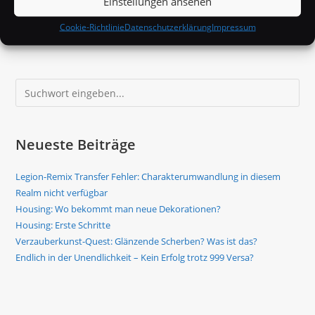
Einstellungen ansehen
Endlich
Weiterlesen
Cookie-Richtlinie
Datenschutzerklärung
Impressum
In
Der
Unendlichkeit
–
Kein
Suchen
Erfolg
Trotz
999
Versa?
Neueste Beiträge
Legion-Remix Transfer Fehler: Charakterumwandlung in diesem
Realm nicht verfügbar
Housing: Wo bekommt man neue Dekorationen?
Housing: Erste Schritte
Verzauberkunst-Quest: Glänzende Scherben? Was ist das?
Endlich in der Unendlichkeit – Kein Erfolg trotz 999 Versa?