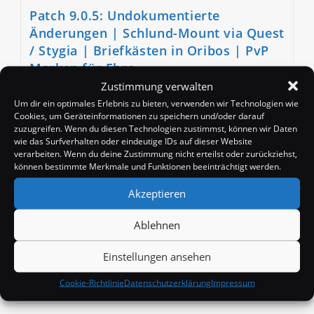
Patch 9.0.5: Undokumentierte
Änderungen | Schlund-Mount via Quest
/ Stygia | Briefkästen in Oribos | PvP
Marken für Ehre
Zustimmung verwalten
Beitrags-
Beitrag
Beitrags-
Badango
14. März 2021
News
Um dir ein optimales Erlebnis zu bieten, verwenden wir Technologien wie
Autor:
veröffentlicht:
Kategorie:
Beitrags-
0 Kommentare
Cookies, um Geräteinformationen zu speichern und/oder darauf
Kommentare:
zuzugreifen. Wenn du diesen Technologien zustimmst, können wir Daten
wie das Surfverhalten oder eindeutige IDs auf dieser Website
Seit diesem Mittwoch ist Patch 9.0.5 nun auf den Live
verarbeiten. Wenn du deine Zustimmung nicht erteilst oder zurückziehst,
Servern aktiv, doch in den offiziellen Patchnotes
können bestimmte Merkmale und Funktionen beeinträchtigt werden.
wurden offenbar mal wieder ein paar Kleinigkeiten
vergessen, die aber gar nicht so…
Akzeptieren
Patch
Weiterlesen
Ablehnen
9.0.5:
Undokumentierte
Änderungen
Einstellungen ansehen
|
Schlund-
Cookie-Richtlinie
Datenschutzerklärung
Impressum
Suchen
Mount
Via
Quest