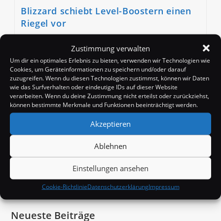
Blizzard schiebt Level-Boostern einen
Riegel vor
Beitrags-
Beitrag
Beitrags-
Badango
17. Juni 2019
News
Zustimmung verwalten
Autor:
veröffentlicht:
Kategorie:
Beitrags-
0 Kommentare
Um dir ein optimales Erlebnis zu bieten, verwenden wir Technologien wie
Kommentare:
Cookies, um Geräteinformationen zu speichern und/oder darauf
Mit einem, auf dem aktuellen 8.2 PTR neu
zuzugreifen. Wenn du diesen Technologien zustimmst, können wir Daten
wie das Surfverhalten oder eindeutige IDs auf dieser Website
eingeführten, Buff (bzw Nerf) will Blizzard offenbar
verarbeiten. Wenn du deine Zustimmung nicht erteilst oder zurückziehst,
das in BfA beliebte Level-Boosting durch sehr gut
können bestimmte Merkmale und Funktionen beeinträchtigt werden.
ausgerüstete Lvl 110 Charaktere, die andere durch…
Akzeptieren
Blizzard
Weiterlesen
Schiebt
Ablehnen
Level-
Boostern
Einen
Einstellungen ansehen
Riegel
Suchen
Vor
Cookie-Richtlinie
Datenschutzerklärung
Impressum
Neueste Beiträge