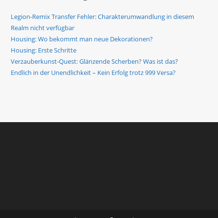
Legion-Remix Transfer Fehler: Charakterumwandlung in diesem
Realm nicht verfügbar
Housing: Wo bekommt man neue Dekorationen?
Housing: Erste Schritte
Verzauberkunst-Quest: Glänzende Scherben? Was ist das?
Endlich in der Unendlichkeit – Kein Erfolg trotz 999 Versa?